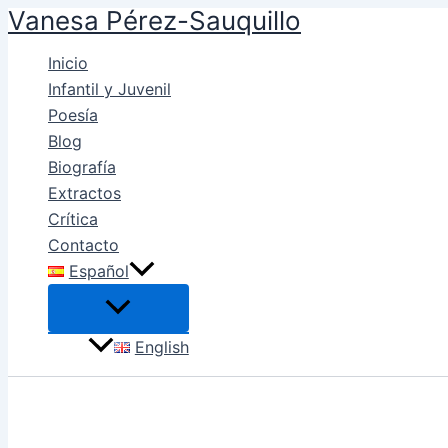
Vanesa Pérez-Sauquillo
Ir
al
Inicio
contenido
Infantil y Juvenil
Poesía
Blog
Biografía
Extractos
Crítica
Contacto
Español
English