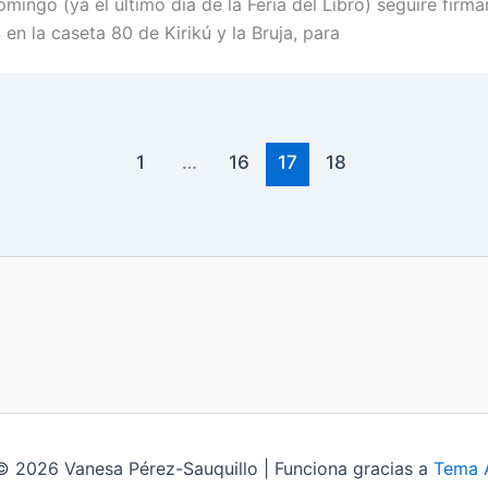
omingo (ya el último día de la Feria del Libro) seguiré firma
 en la caseta 80 de Kirikú y la Bruja, para
1
…
16
17
18
© 2026 Vanesa Pérez-Sauquillo | Funciona gracias a
Tema 