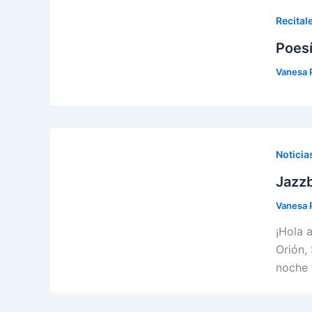
Recital
Poesí
Vanesa 
Noticia
Jazz
Vanesa 
¡Hola 
Orión,
noche 