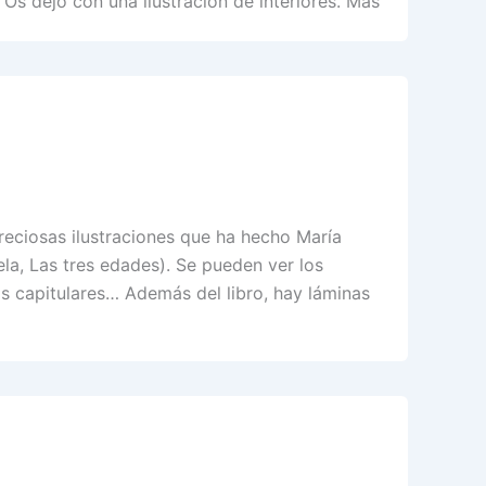
Os dejo con una ilustración de interiores. Más
preciosas ilustraciones que ha hecho María
uela, Las tres edades). Se pueden ver los
as capitulares… Además del libro, hay láminas