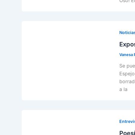
Oso! E
Noticia
Expos
Vanesa 
Se pue
Espejo 
borrad
a la
Entrevi
Poesí