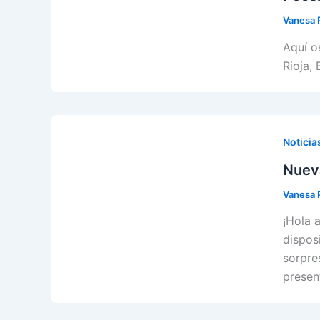
Vanesa 
Aquí o
Rioja,
Noticia
Nuev
Vanesa 
¡Hola 
dispos
sorpre
presen