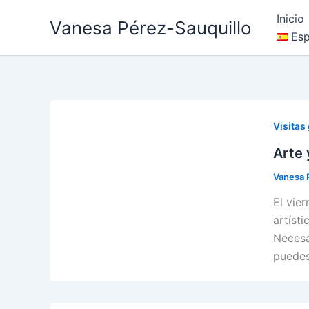
Ir
Inicio
Vanesa Pérez-Sauquillo
al
Esp
contenido
Visitas
Arte 
Vanesa 
El vie
artíst
Necesa
puedes