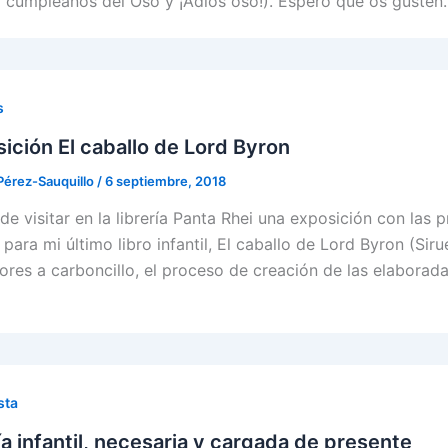
l cumpleaños del Oso y ¡Adiós oso!). Espero que os gusten. 
s
ición El caballo de Lord Byron
Pérez-Sauquillo
/
6 septiembre, 2018
de visitar en la librería Panta Rhei una exposición con las 
para mi último libro infantil, El caballo de Lord Byron (Sir
ores a carboncillo, el proceso de creación de las elaborad
sta
a infantil, necesaria y cargada de presente