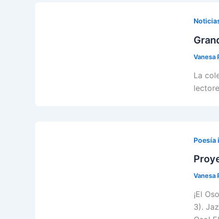
Noticia
Grand
Vanesa 
La col
lectore
Poesía i
Proy
Vanesa 
¡El Os
3). Ja