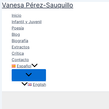
Vanesa Pérez-Sauquillo
Ir
al
Inicio
contenido
Infantil y Juvenil
Poesía
Blog
Biografía
Extractos
Crítica
Contacto
Español
English