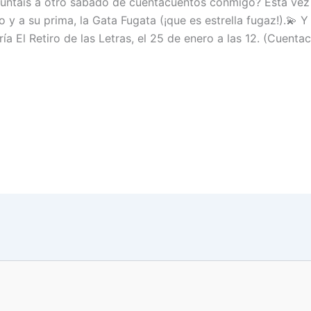
untáis a otro sábado de cuentacuentos conmigo? Esta vez
o y a su prima, la Gata Fugata (¡que es estrella fugaz!).💫 
ería El Retiro de las Letras, el 25 de enero a las 12. (Cuen