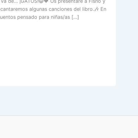
 va de… ¡GATOS!😺🧡 Os presentaré a Fisno y
Y cantaremos algunas canciones del libro.🎶 En
tacuentos pensado para niñas/as […]