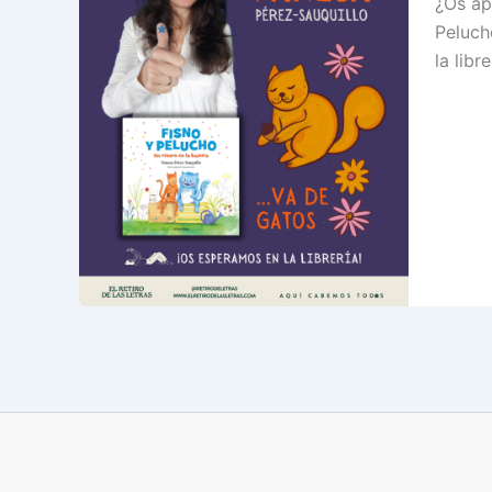
¿Os ap
Peluch
la libr