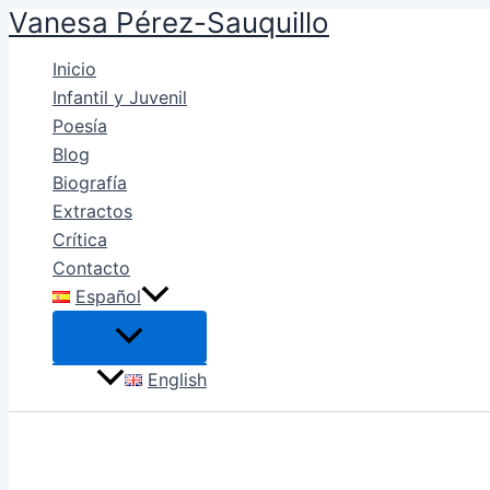
Vanesa Pérez-Sauquillo
Ir
al
Inicio
contenido
Infantil y Juvenil
Poesía
Blog
Biografía
Extractos
Crítica
Contacto
Español
English