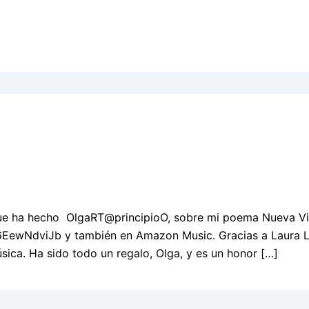
que ha hecho OlgaRT@principioO, sobre mi poema Nueva Vi
nk/N6EewNdviJb y también en Amazon Music. Gracias a Laura
ica. Ha sido todo un regalo, Olga, y es un honor […]