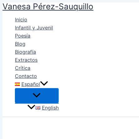
Vanesa Pérez-Sauquillo
Ir
al
Inicio
contenido
Infantil y Juvenil
Poesía
Blog
Biografía
Extractos
Crítica
Contacto
Español
English