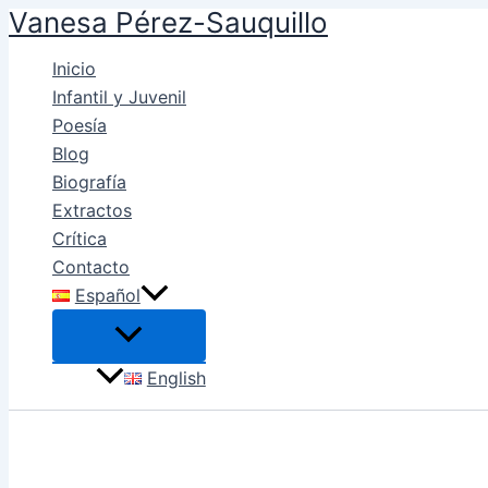
Vanesa Pérez-Sauquillo
Ir
al
Inicio
contenido
Infantil y Juvenil
Poesía
Blog
Biografía
Extractos
Crítica
Contacto
Español
English