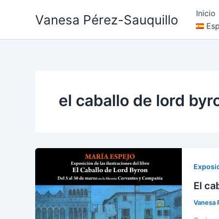
Ir
Inicio
Vanesa Pérez-Sauquillo
al
Esp
contenido
el caballo de lord byr
Exposi
El ca
Vanesa 