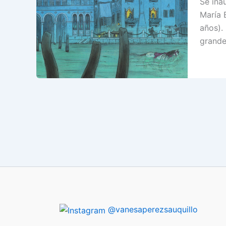
Se ina
María 
años).
grande
@vanesaperezsauquillo