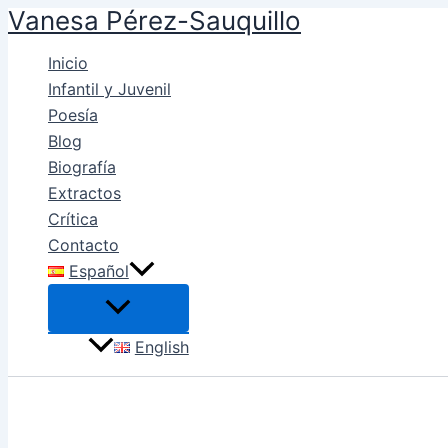
Vanesa Pérez-Sauquillo
Ir
al
Inicio
contenido
Infantil y Juvenil
Poesía
Blog
Biografía
Extractos
Crítica
Contacto
Español
English