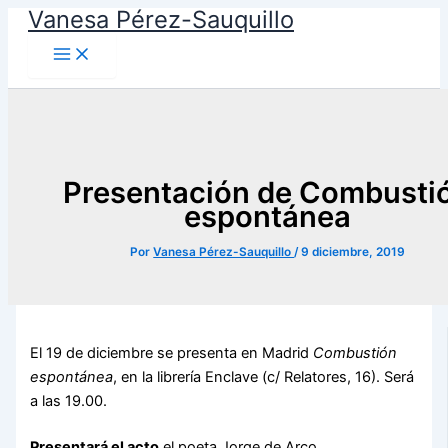
Vanesa Pérez-Sauquillo
Ir
al
contenido
Presentación de Combusti
espontánea
Por
Vanesa Pérez-Sauquillo
/
9 diciembre, 2019
El 19 de diciembre se presenta en Madrid
Combustión
espontánea
, en la librería Enclave (c/ Relatores, 16). Será
a las 19.00.
Presentará el acto
el poeta Jorge de Arco.