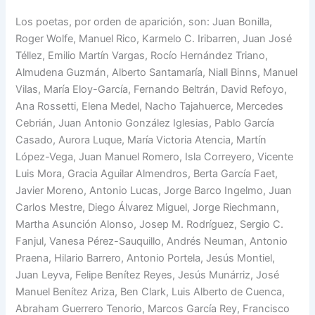
Los poetas, por orden de aparición, son: Juan Bonilla,
Roger Wolfe, Manuel Rico, Karmelo C. Iribarren, Juan José
Téllez, Emilio Martín Vargas, Rocío Hernández Triano,
Almudena Guzmán, Alberto Santamaría, Niall Binns, Manuel
Vilas, María Eloy-García, Fernando Beltrán, David Refoyo,
Ana Rossetti, Elena Medel, Nacho Tajahuerce, Mercedes
Cebrián, Juan Antonio González Iglesias, Pablo García
Casado, Aurora Luque, María Victoria Atencia, Martín
López-Vega, Juan Manuel Romero, Isla Correyero, Vicente
Luis Mora, Gracia Aguilar Almendros, Berta García Faet,
Javier Moreno, Antonio Lucas, Jorge Barco Ingelmo, Juan
Carlos Mestre, Diego Álvarez Miguel, Jorge Riechmann,
Martha Asunción Alonso, Josep M. Rodríguez, Sergio C.
Fanjul, Vanesa Pérez-Sauquillo, Andrés Neuman, Antonio
Praena, Hilario Barrero, Antonio Portela, Jesús Montiel,
Juan Leyva, Felipe Benítez Reyes, Jesús Munárriz, José
Manuel Benítez Ariza, Ben Clark, Luis Alberto de Cuenca,
Abraham Guerrero Tenorio, Marcos García Rey, Francisco