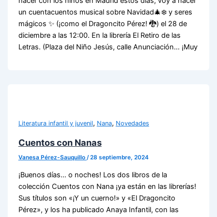
hacer con los niños en Madrid estos días, voy a hacer
un cuentacuentos musical sobre Navidad🎄❄️ y seres
mágicos ✨ (¡como el Dragoncito Pérez! 🐉) el 28 de
diciembre a las 12:00. En la librería El Retiro de las
Letras. (Plaza del Niño Jesús, calle Anunciación… ¡Muy
,
,
Literatura infantil y juvenil
Nana
Novedades
Cuentos con Nanas
Vanesa Pérez-Sauquillo
/
28 septiembre, 2024
¡Buenos días… o noches! Los dos libros de la
colección Cuentos con Nana ¡ya están en las librerías!
Sus títulos son «¡Y un cuerno!» y «El Dragoncito
Pérez», y los ha publicado Anaya Infantil, con las