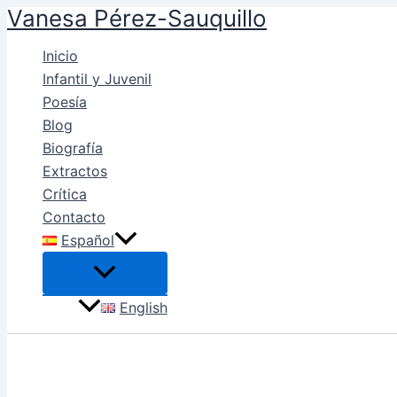
Vanesa Pérez-Sauquillo
Ir
al
Inicio
contenido
Infantil y Juvenil
Poesía
Blog
Biografía
Extractos
Crítica
Contacto
Español
English