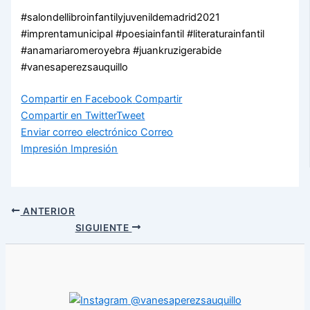
#salondellibroinfantilyjuvenildemadrid2021
#imprentamunicipal #poesiainfantil #literaturainfantil
#anamariaromeroyebra #juankruzigerabide
#vanesaperezsauquillo
Compartir en Facebook
Compartir
Compartir en Twitter
Tweet
Enviar correo electrónico
Correo
Impresión
Impresión
ANTERIOR
SIGUIENTE
@vanesaperezsauquillo