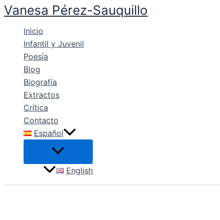
Vanesa Pérez-Sauquillo
Ir
al
Inicio
contenido
Infantil y Juvenil
Poesía
Blog
Biografía
Extractos
Crítica
Contacto
Español
English