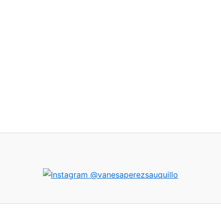
@vanesaperezsauquillo